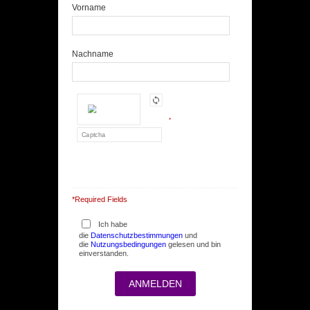
Vorname
Nachname
*
*Required Fields
Ich habe
die
Datenschutzbestimmungen
und
die
Nutzungsbedingungen
gelesen und bin
einverstanden.