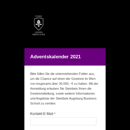
Adventskalender 2021
Bitte füllen Sie die untenstehenden Felder aus,
um die Chance auf einen der Gewinne im Wert
von insgesamt über 30.000,- € zu haben. Mit der
Anmeldung erlauben Sie Steinbeis Ihnen die
Gewinnmitteilung, sowie weitere Informationen
und Angebote der Steinbeis Augsburg Business
School zu senden.
Kontakt-E-Mail
*